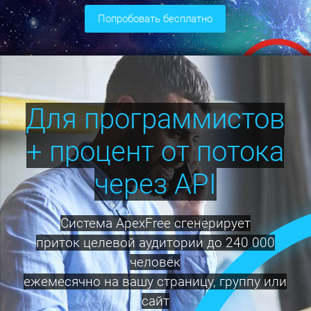
попробовать бесплатно
Для программистов
+ процент от потока
через API
Система ApexFree сгенерирует
приток целевой аудитории до 240 000
человек
ежемесячно на вашу страницу, группу или
сайт