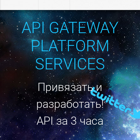
API GATEWAY
PLATFORM
SERVICES
Привязать и
разработать!
API за 3 часа