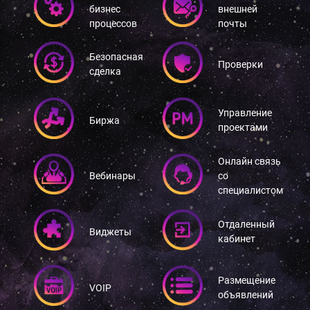
бизнес
внешней
процессов
почты
Безопасная
Проверки
сделка
Управление
Биржа
проектами
Онлайн связь
Вебинары
со
специалистом
Отдаленный
Виджеты
кабинет
Размещение
VOIP
объявлений