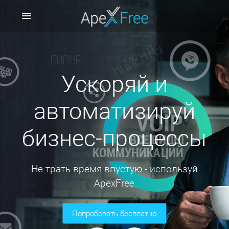
menu
Ускоряй и
автоматизируй
бизнес-процессы
Не трать время впустую - используй
ApexFree
попробовать бесплатно