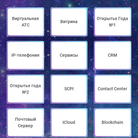
Виртуальная
Открытье Года
Витрина
АТС
№1
IP-телефония
Сервисы
CRM
Открытье года
SCPI
Contact Center
№2
Почтовый
ICloud
Blockchain
Сервер