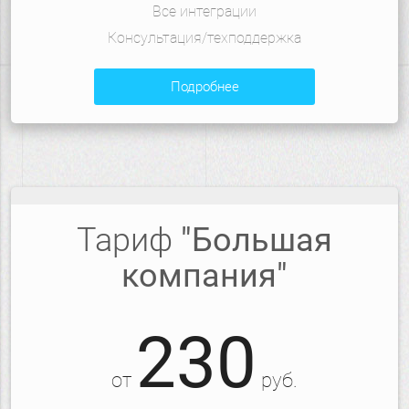
Все интеграции
Консультация/техподдержка
подробнее
Тариф
"Большая
компания"
230
от
руб.