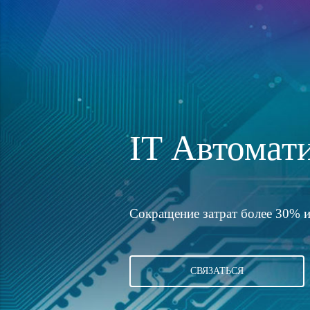
Что сегодня делает IT
IT Автомат
задача;
действие;
автоответчик;
Сокращение затрат более 30% и
СВЯЗАТЬСЯ