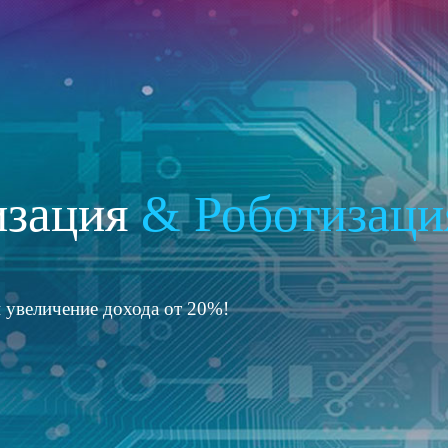
CRM СИСТЕМЫ
 интеграция и автоматизация?
изация
& Роботизаци
 увеличение дохода от 20%!