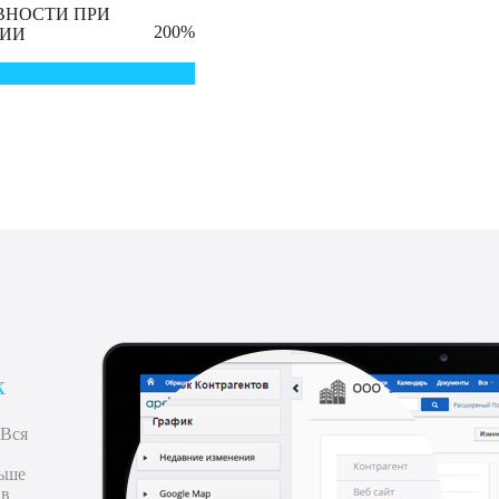
НОСТИ ПРИ
200%
ЦИИ
к
 Вся
ьше
 в