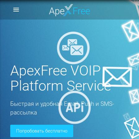
menu
ApexFree VOIP
Platform Service
Быстрая и удобная Email, Push и SMS-
рассылка
попробовать бесплатно